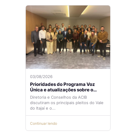
03/08/2026
Prioridades do Programa Voz
Única e atualizações sobre o
Aeroporto de Navegantes são
Diretoria e Conselhos da ACIB
temas de reunião na ACIB
discutiram os principais pleitos do Vale
do Itajaí e o...
Continuar lendo