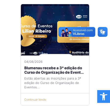
04/08/2026
Blumenau recebe a 3ª edição do
Curso de Organização de Eventos
Lilian Ribeiro
Estão abertas as inscrições para a 3ª
edição do Curso de Organização de
Eventos...
Ba
Continuar lendo