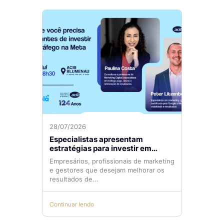
28/07/2026
Especialistas apresentam
estratégias para investir em
tráfego pago com mais eficiência
Empresários, profissionais de marketing
e gestores que desejam melhorar os
resultados de...
Continuar lendo