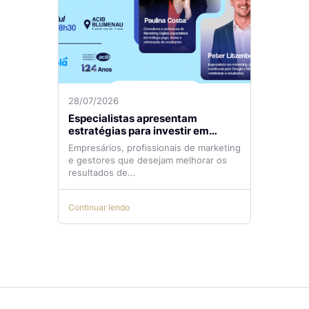
28/07/2026
Especialistas apresentam
estratégias para investir em
tráfego pago com mais eficiência
Empresários, profissionais de marketing
e gestores que desejam melhorar os
resultados de...
Continuar lendo