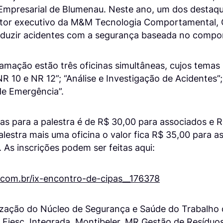
 Empresarial de Blumenau. Neste ano, um dos destaqu
etor executivo da M&M Tecnologia Comportamental, C
eduzir acidentes com a segurança baseada no comp
amação estão três oficinas simultâneas, cujos temas s
R 10 e NR 12”; “Análise e Investigação de Acidentes”
de Emergência”.
as para a palestra é de R$ 30,00 para associados e 
alestra mais uma oficina o valor fica R$ 35,00 para 
 As inscrições podem ser feitas aqui:
com.br/ix-encontro-de-cipas__176378
ização do Núcleo de Segurança e Saúde do Trabalho 
, Fiesc, Integrada, Montibeler, MR Gestão de Resídu