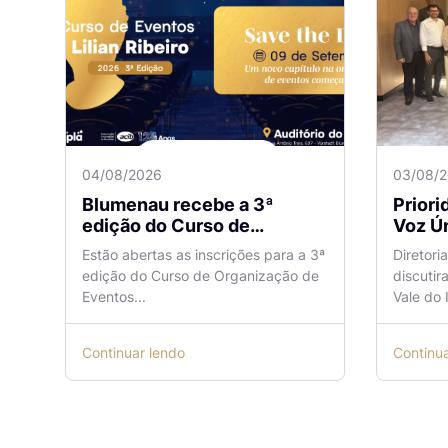
04/08/2026
03/08/
Blumenau recebe a 3ª
Prior
edição do Curso de
Voz Ún
Organização de Eventos
sobre
Estão abertas as inscrições para a 3ª
Diretori
Lilian Ribeiro
Naveg
edição do Curso de Organização de
discutir
reuni
Eventos...
Vale do I
Continuar lendo
Continu