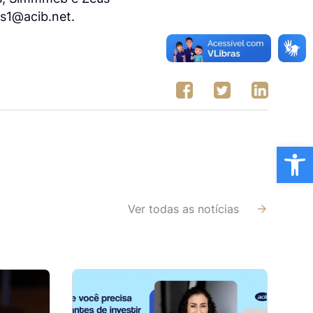
os1@acib.net.
Ba
Ver todas as notícias