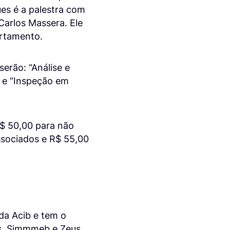
es é a palestra com
arlos Massera. Ele
ortamento.
erão: “Análise e
; e “Inspeção em
R$ 50,00 para não
associados e R$ 55,00
da Acib e tem o
os, Simmmeb e Zeus