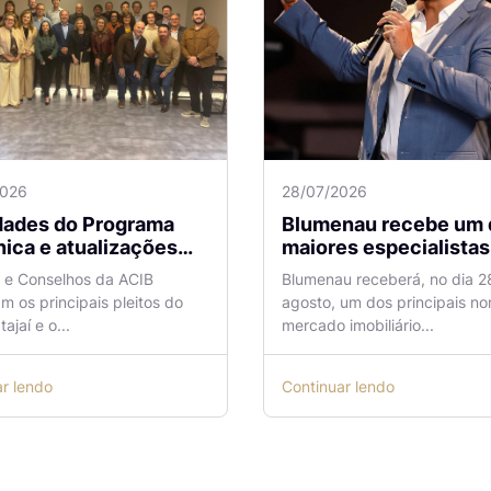
2026
28/07/2026
idades do Programa
Blumenau recebe um 
ica e atualizações
maiores especialistas e
 o Aeroporto de
vendas do mercado
a e Conselhos da ACIB
Blumenau receberá, no dia 2
antes são temas de
imobiliário
am os principais pleitos do
agosto, um dos principais n
ão na ACIB
tajaí e o...
mercado imobiliário...
ar lendo
Continuar lendo