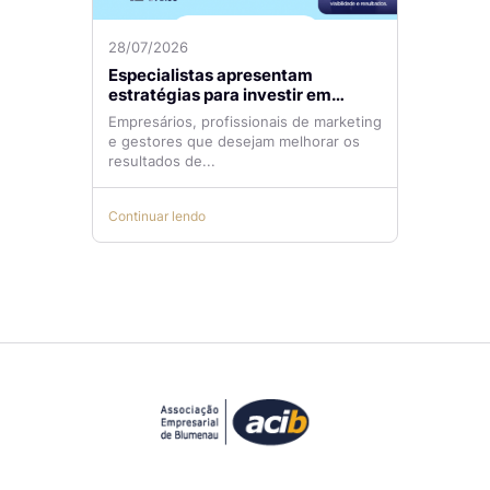
28/07/2026
Especialistas apresentam
estratégias para investir em
tráfego pago com mais eficiência
Empresários, profissionais de marketing
e gestores que desejam melhorar os
resultados de...
Continuar lendo