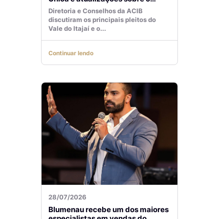
Aeroporto de Navegantes são
Diretoria e Conselhos da ACIB
temas de reunião na ACIB
discutiram os principais pleitos do
Vale do Itajaí e o...
Continuar lendo
28/07/2026
Blumenau recebe um dos maiores
especialistas em vendas do