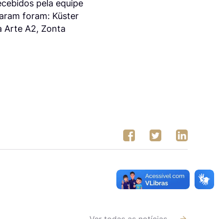
ecebidos pela equipe
param foram: Küster
 Arte A2, Zonta
Ver todas as notícias