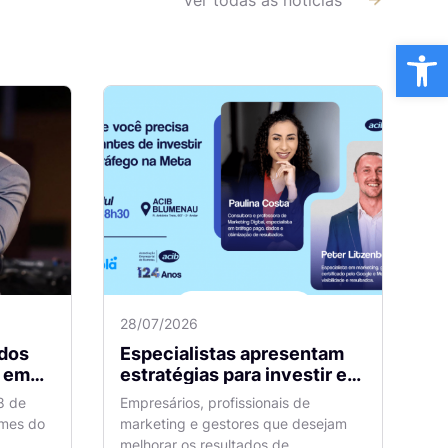
Ba
28/07/2026
dos
Especialistas apresentam
m
estratégias para investir em
tráfego pago com mais
8 de
Empresários, profissionais de
eficiência
omes do
marketing e gestores que desejam
melhorar os resultados de...