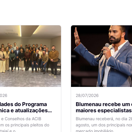
2026
28/07/2026
idades do Programa
Blumenau recebe um 
ica e atualizações
maiores especialistas e
 o Aeroporto de
vendas do mercado
a e Conselhos da ACIB
Blumenau receberá, no dia 2
antes são temas de
imobiliário
am os principais pleitos do
agosto, um dos principais n
ão na ACIB
tajaí e o...
mercado imobiliário...