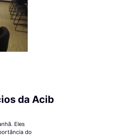
ios da Acib
nhã. Eles
portância do