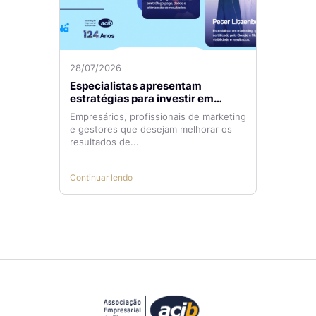
28/07/2026
Especialistas apresentam
estratégias para investir em
tráfego pago com mais eficiência
Empresários, profissionais de marketing
e gestores que desejam melhorar os
resultados de...
Continuar lendo