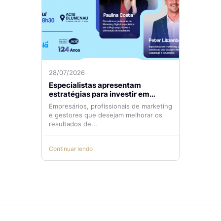
28/07/2026
Especialistas apresentam
estratégias para investir em
tráfego pago com mais eficiência
Empresários, profissionais de marketing
e gestores que desejam melhorar os
resultados de...
Continuar lendo