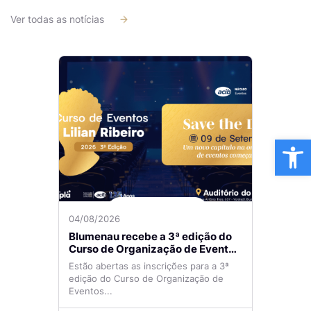
Ver todas as notícias
Ba
04/08/2026
Blumenau recebe a 3ª edição do
Curso de Organização de Eventos
Lilian Ribeiro
Estão abertas as inscrições para a 3ª
edição do Curso de Organização de
Eventos...