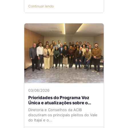
Continuar lendo
03/08/2026
Prioridades do Programa Voz
Única e atualizações sobre o
Aeroporto de Navegantes são
Diretoria e Conselhos da ACIB
temas de reunião na ACIB
discutiram os principais pleitos do Vale
do Itajaí e o...