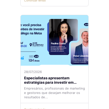
Continuar lendo
28/07/2026
Especialistas apresentam
estratégias para investir em
tráfego pago com mais eficiência
Empresários, profissionais de marketing
e gestores que desejam melhorar os
resultados de...