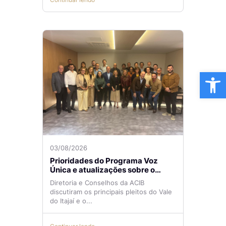
Ba
03/08/2026
Prioridades do Programa Voz
Única e atualizações sobre o
Aeroporto de Navegantes são
Diretoria e Conselhos da ACIB
temas de reunião na ACIB
discutiram os principais pleitos do Vale
do Itajaí e o...