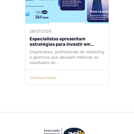
28/07/2026
Especialistas apresentam
estratégias para investir em
tráfego pago com mais eficiência
Empresários, profissionais de marketing
e gestores que desejam melhorar os
resultados de...
Continuar lendo