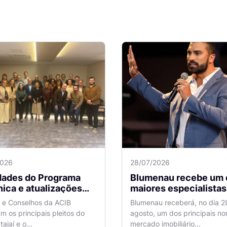
2026
28/07/2026
idades do Programa
Blumenau recebe um 
ica e atualizações
maiores especialistas e
 o Aeroporto de
vendas do mercado
a e Conselhos da ACIB
Blumenau receberá, no dia 2
antes são temas de
imobiliário
am os principais pleitos do
agosto, um dos principais n
ão na ACIB
tajaí e o...
mercado imobiliário...