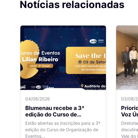
Notícias relacionadas
04/08/2026
03/08/
Blumenau recebe a 3ª
Prior
edição do Curso de
Voz Ún
Organização de Eventos
sobre
Estão abertas as inscrições para a 3ª
Diretori
Lilian Ribeiro
Naveg
edição do Curso de Organização de
discutir
reuni
Eventos...
Vale do I