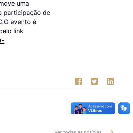
romove uma
a participação de
C.O evento é
pelo link
a-
Ver todas as notícias