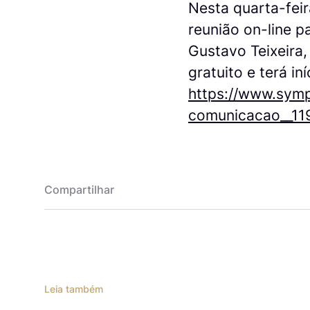
Nesta quarta-fei
reunião on-line p
Gustavo Teixeira
gratuito e terá in
https://www.symp
comunicacao__11
Compartilhar
Leia também