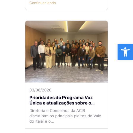
Continuar lendo
Ba
03/08/2026
Prioridades do Programa Voz
Única e atualizações sobre o
Aeroporto de Navegantes são
Diretoria e Conselhos da ACIB
temas de reunião na ACIB
discutiram os principais pleitos do Vale
do Itajaí e o...