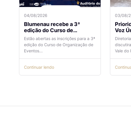
04/08/2026
03/08/
Blumenau recebe a 3ª
Prior
edição do Curso de
Voz Ún
Organização de Eventos
sobre
Estão abertas as inscrições para a 3ª
Diretori
Lilian Ribeiro
Naveg
edição do Curso de Organização de
discutir
reuni
Eventos...
Vale do I
Continuar lendo
Continu