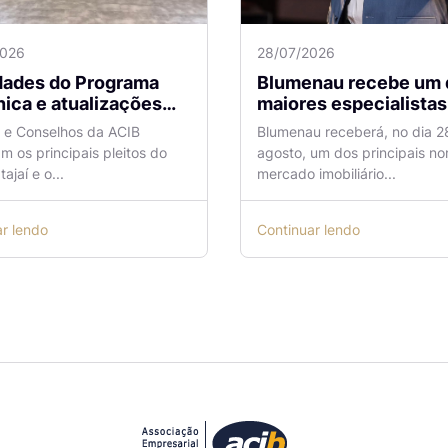
2026
28/07/2026
idades do Programa
Blumenau recebe um 
ica e atualizações
maiores especialistas e
 o Aeroporto de
vendas do mercado
a e Conselhos da ACIB
Blumenau receberá, no dia 2
antes são temas de
imobiliário
am os principais pleitos do
agosto, um dos principais n
ão na ACIB
tajaí e o...
mercado imobiliário...
ar lendo
Continuar lendo