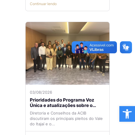
Continuar lendo
03/08/2026
Prioridades do Programa Voz
Única e atualizações sobre o
Ba
Aeroporto de Navegantes são
Diretoria e Conselhos da ACIB
temas de reunião na ACIB
discutiram os principais pleitos do Vale
do Itajaí e o...