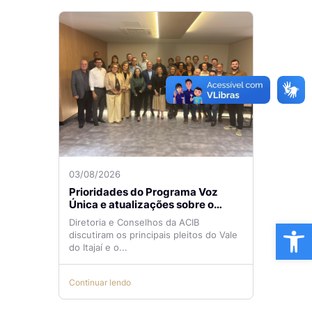
03/08/2026
Prioridades do Programa Voz
Única e atualizações sobre o
Aeroporto de Navegantes são
Ba
Diretoria e Conselhos da ACIB
temas de reunião na ACIB
discutiram os principais pleitos do Vale
do Itajaí e o...
Continuar lendo