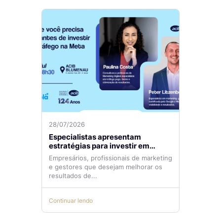
28/07/2026
Especialistas apresentam
estratégias para investir em
tráfego pago com mais eficiência
Empresários, profissionais de marketing
e gestores que desejam melhorar os
resultados de...
Continuar lendo