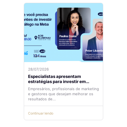
28/07/2026
Especialistas apresentam
estratégias para investir em
tráfego pago com mais eficiência
Empresários, profissionais de marketing
e gestores que desejam melhorar os
resultados de...
Continuar lendo