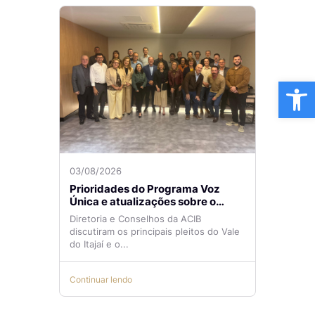
Ba
03/08/2026
Prioridades do Programa Voz
Única e atualizações sobre o
Aeroporto de Navegantes são
Diretoria e Conselhos da ACIB
temas de reunião na ACIB
discutiram os principais pleitos do Vale
do Itajaí e o...
Continuar lendo