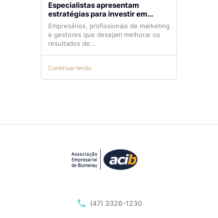
Especialistas apresentam
estratégias para investir em
tráfego pago com mais eficiência
Empresários, profissionais de marketing
e gestores que desejam melhorar os
resultados de...
Continuar lendo
(47) 3326-1230