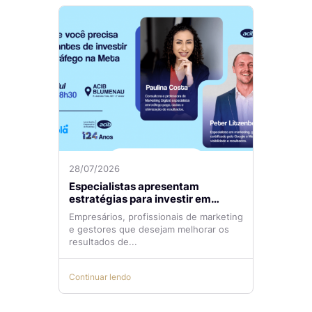
28/07/2026
Especialistas apresentam
estratégias para investir em
tráfego pago com mais eficiência
Empresários, profissionais de marketing
e gestores que desejam melhorar os
resultados de...
Continuar lendo