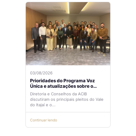
03/08/2026
Prioridades do Programa Voz
Única e atualizações sobre o
Aeroporto de Navegantes são
Diretoria e Conselhos da ACIB
temas de reunião na ACIB
discutiram os principais pleitos do Vale
do Itajaí e o...
Continuar lendo