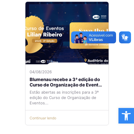
04/08/2026
Blumenau recebe a 3ª edição do
Curso de Organização de Eventos
Lilian Ribeiro
Estão abertas as inscrições para a 3ª
edição do Curso de Organização de
Eventos...
Ba
Continuar lendo