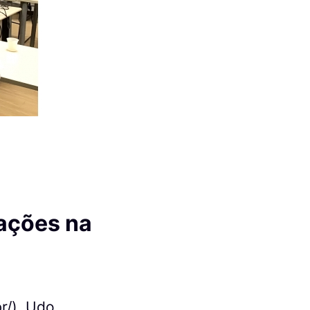
 ações na
r/
), Udo