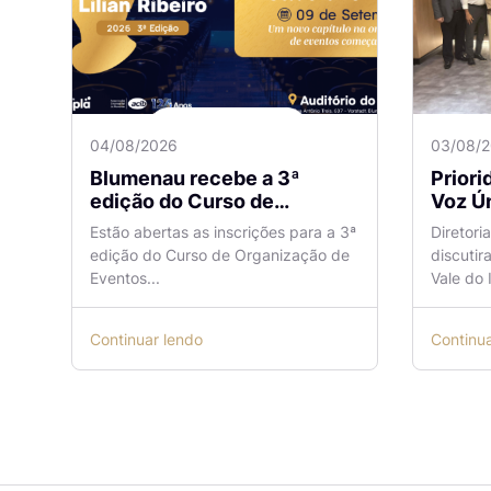
04/08/2026
03/08/
Blumenau recebe a 3ª
Prior
edição do Curso de
Voz Ún
Organização de Eventos
sobre
Estão abertas as inscrições para a 3ª
Diretori
Lilian Ribeiro
Naveg
edição do Curso de Organização de
discutir
reuni
Eventos...
Vale do I
Continuar lendo
Continu