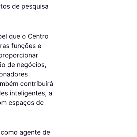
etos de pesquisa
pel que o Centro
tras funções e
 proporcionar
ção de negócios,
ionadores
ambém contribuirá
s inteligentes, a
com espaços de
á como agente de