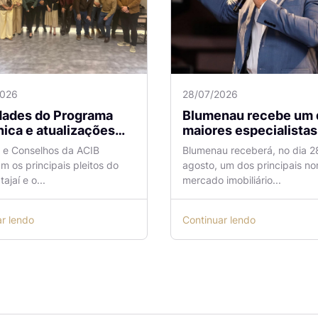
2026
28/07/2026
idades do Programa
Blumenau recebe um 
ica e atualizações
maiores especialistas e
 o Aeroporto de
vendas do mercado
a e Conselhos da ACIB
Blumenau receberá, no dia 2
antes são temas de
imobiliário
am os principais pleitos do
agosto, um dos principais n
ão na ACIB
tajaí e o...
mercado imobiliário...
ar lendo
Continuar lendo