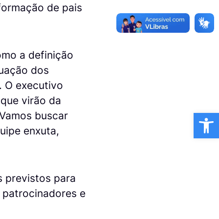
formação de pais
omo a definição
quação dos
. O executivo
 que virão da
Ba
 “Vamos buscar
uipe enxuta,
 previstos para
r patrocinadores e