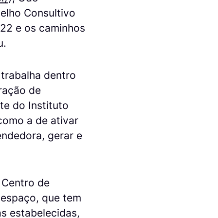
selho Consultivo
022 e os caminhos
u.
trabalha dentro
tração de
te do Instituto
como a de ativar
endedora, gerar e
 Centro de
 espaço, que tem
as estabelecidas,