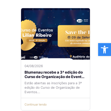
Ba
04/08/2026
Blumenau recebe a 3ª edição do
Curso de Organização de Eventos
Lilian Ribeiro
Estão abertas as inscrições para a 3ª
edição do Curso de Organização de
Eventos...
Continuar lendo