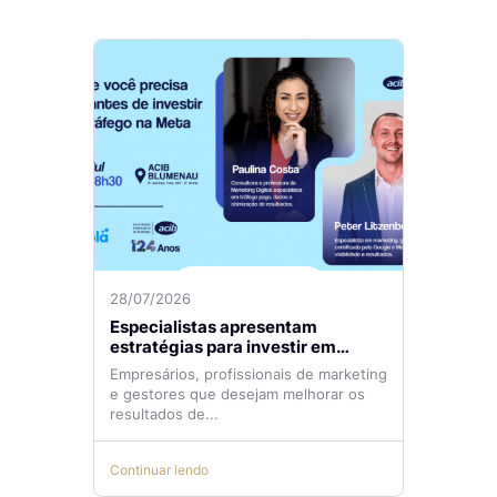
28/07/2026
Especialistas apresentam
estratégias para investir em
tráfego pago com mais eficiência
Empresários, profissionais de marketing
e gestores que desejam melhorar os
resultados de...
Continuar lendo