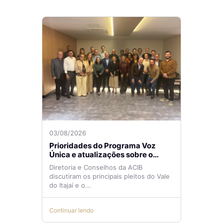
03/08/2026
Prioridades do Programa Voz
Única e atualizações sobre o
Aeroporto de Navegantes são
Diretoria e Conselhos da ACIB
temas de reunião na ACIB
discutiram os principais pleitos do Vale
do Itajaí e o...
Continuar lendo