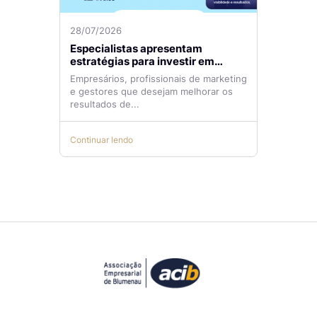
28/07/2026
Especialistas apresentam
estratégias para investir em
tráfego pago com mais eficiência
Empresários, profissionais de marketing
e gestores que desejam melhorar os
resultados de...
Continuar lendo