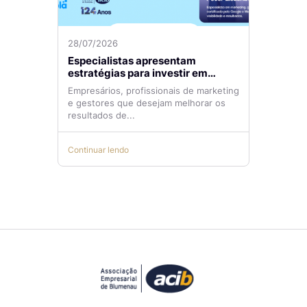
28/07/2026
Especialistas apresentam
estratégias para investir em
tráfego pago com mais eficiência
Empresários, profissionais de marketing
e gestores que desejam melhorar os
resultados de...
Continuar lendo