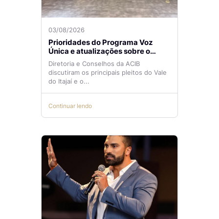
03/08/2026
Prioridades do Programa Voz
Única e atualizações sobre o
Aeroporto de Navegantes são
Diretoria e Conselhos da ACIB
temas de reunião na ACIB
discutiram os principais pleitos do Vale
do Itajaí e o...
Continuar lendo