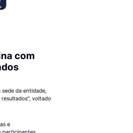
nina com
ados
a sede da entidade,
resultados”, voltado
as e
 participantes