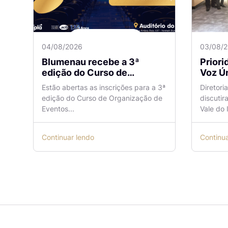
04/08/2026
03/08/
Blumenau recebe a 3ª
Prior
edição do Curso de
Voz Ún
Organização de Eventos
sobre
Estão abertas as inscrições para a 3ª
Diretori
Lilian Ribeiro
Naveg
edição do Curso de Organização de
discutir
reuni
Eventos...
Vale do I
Continuar lendo
Continu