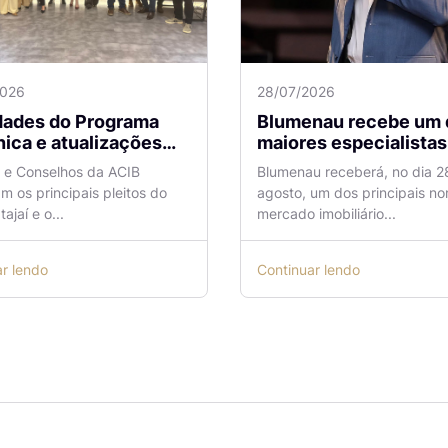
2026
28/07/2026
idades do Programa
Blumenau recebe um 
ica e atualizações
maiores especialistas e
 o Aeroporto de
vendas do mercado
a e Conselhos da ACIB
Blumenau receberá, no dia 2
antes são temas de
imobiliário
am os principais pleitos do
agosto, um dos principais n
ão na ACIB
tajaí e o...
mercado imobiliário...
ar lendo
Continuar lendo