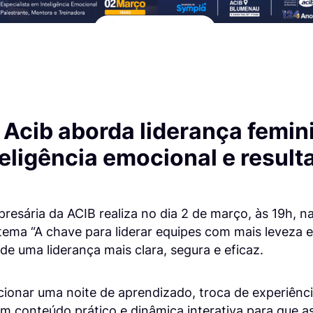
 Acib aborda liderança femi
eligência emocional e result
esária da ACIB realiza no dia 2 de março, às 19h, n
ma “A chave para liderar equipes com mais leveza e 
e uma liderança mais clara, segura e eficaz.
ionar uma noite de aprendizado, troca de experiênci
 conteúdo prático e dinâmica interativa para que as