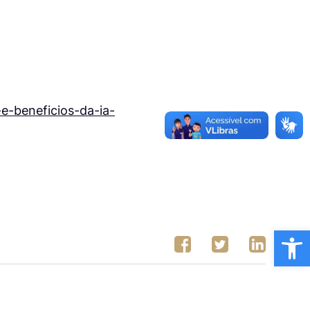
e-beneficios-da-ia-
Ba