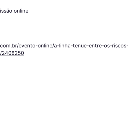
issão online
com.br/evento-online/a-linha-tenue-entre-os-riscos-
al/2408250