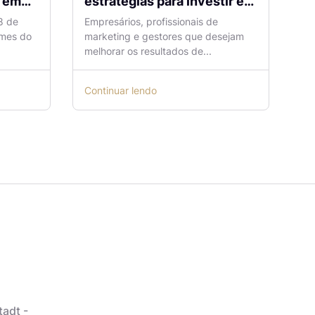
m
estratégias para investir em
tráfego pago com mais
8 de
Empresários, profissionais de
eficiência
omes do
marketing e gestores que desejam
melhorar os resultados de...
Continuar lendo
tadt -