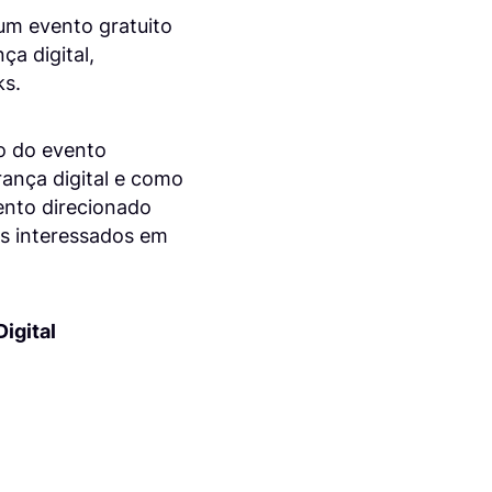
 um evento gratuito
ça digital,
ks.
to do evento
ança digital e como
ento direcionado
les interessados em
igital