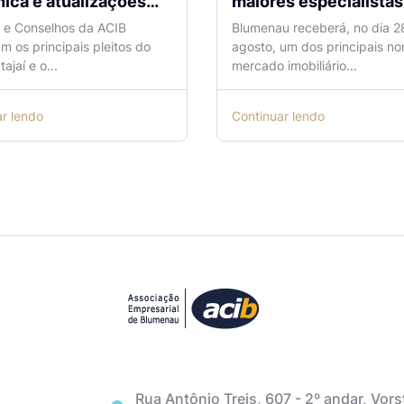
ica e atualizações
maiores especialistas e
 o Aeroporto de
vendas do mercado
a e Conselhos da ACIB
Blumenau receberá, no dia 2
antes são temas de
imobiliário
am os principais pleitos do
agosto, um dos principais n
ão na ACIB
tajaí e o...
mercado imobiliário...
ar lendo
Continuar lendo
Rua Antônio Treis, 607 - 2º andar, Vors