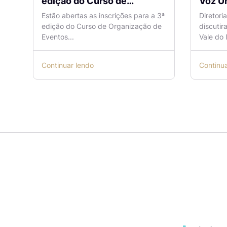
edição do Curso de
Voz Ún
Organização de Eventos
sobre
Estão abertas as inscrições para a 3ª
Diretori
Lilian Ribeiro
Naveg
edição do Curso de Organização de
discutir
reuni
Eventos...
Vale do I
Continuar lendo
Continu