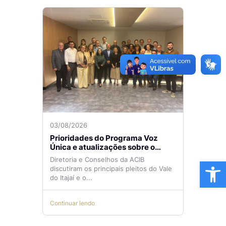
03/08/2026
Prioridades do Programa Voz
Única e atualizações sobre o
Aeroporto de Navegantes são
Ba
Diretoria e Conselhos da ACIB
temas de reunião na ACIB
discutiram os principais pleitos do Vale
do Itajaí e o...
Continuar lendo