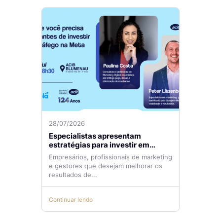
28/07/2026
Especialistas apresentam
estratégias para investir em
tráfego pago com mais eficiência
Empresários, profissionais de marketing
e gestores que desejam melhorar os
resultados de...
Continuar lendo