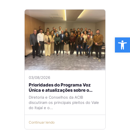
Ba
03/08/2026
Prioridades do Programa Voz
Única e atualizações sobre o
Aeroporto de Navegantes são
Diretoria e Conselhos da ACIB
temas de reunião na ACIB
discutiram os principais pleitos do Vale
do Itajaí e o...
Continuar lendo