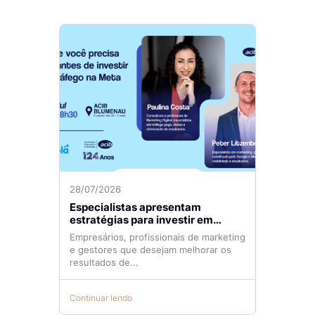
28/07/2026
Especialistas apresentam
estratégias para investir em
tráfego pago com mais eficiência
Empresários, profissionais de marketing
e gestores que desejam melhorar os
resultados de...
Continuar lendo