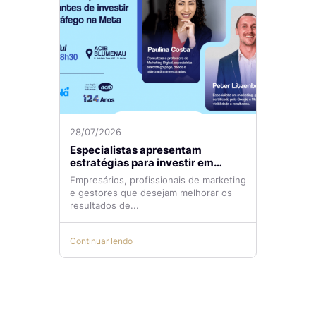
28/07/2026
Especialistas apresentam
estratégias para investir em
tráfego pago com mais eficiência
Empresários, profissionais de marketing
e gestores que desejam melhorar os
resultados de...
Continuar lendo