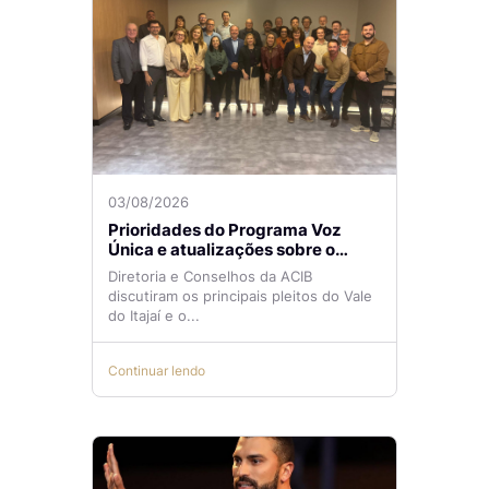
03/08/2026
Prioridades do Programa Voz
Única e atualizações sobre o
Aeroporto de Navegantes são
Diretoria e Conselhos da ACIB
temas de reunião na ACIB
discutiram os principais pleitos do Vale
do Itajaí e o...
Continuar lendo