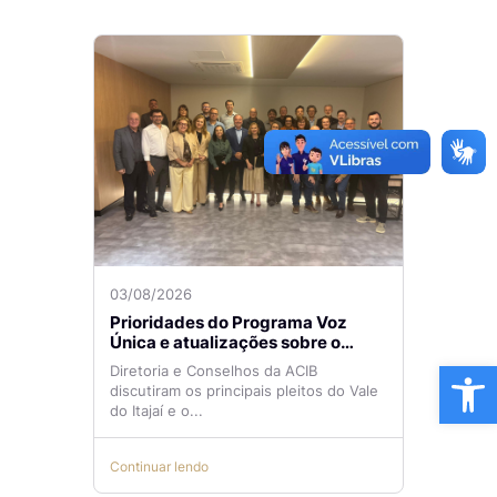
03/08/2026
Prioridades do Programa Voz
Única e atualizações sobre o
Aeroporto de Navegantes são
Ba
Diretoria e Conselhos da ACIB
temas de reunião na ACIB
discutiram os principais pleitos do Vale
do Itajaí e o...
Continuar lendo