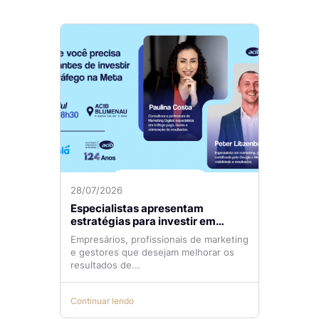
28/07/2026
Especialistas apresentam
estratégias para investir em
tráfego pago com mais eficiência
Empresários, profissionais de marketing
e gestores que desejam melhorar os
resultados de...
Continuar lendo