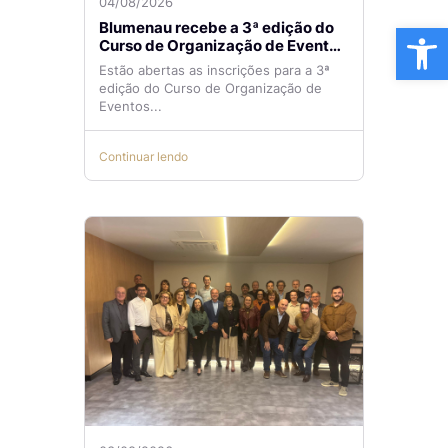
04/08/2026
Ba
Blumenau recebe a 3ª edição do
Curso de Organização de Eventos
Lilian Ribeiro
Estão abertas as inscrições para a 3ª
edição do Curso de Organização de
Eventos...
Continuar lendo