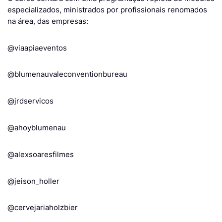
especializados, ministrados por profissionais renomados
na área, das empresas:
@viaapiaeventos
@blumenauvaleconventionbureau
@jrdservicos
@ahoyblumenau
@alexsoaresfilmes
@jeison_holler
@cervejariaholzbier