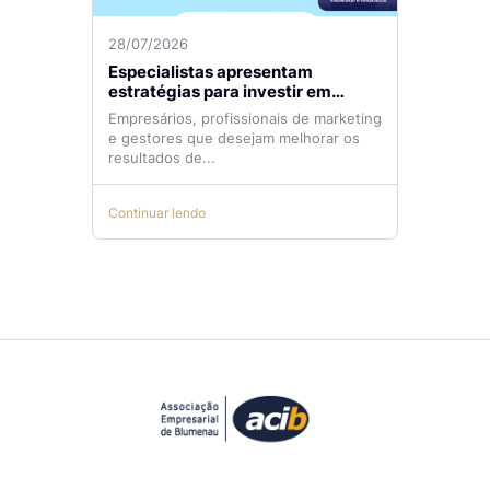
28/07/2026
Especialistas apresentam
estratégias para investir em
tráfego pago com mais eficiência
Empresários, profissionais de marketing
e gestores que desejam melhorar os
resultados de...
Continuar lendo