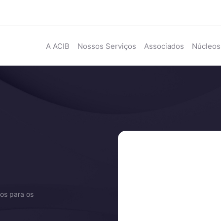
A ACIB
Nossos Serviços
Associados
Núcleos
os para os