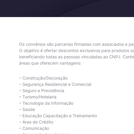
Os convênios são parcerias firmadas com associados e pa
O objetivo é ofertar descontos exclusivos para produtos o
beneficiando todas as pessoas vinculadas ao CNPJ. Con
áreas que oferecem vantagens:
– Construção/Decoração
– Segurança Residencial e Comercial
– Seguro e Previdência
– Turismo/Hotelaria
– Tecnologia da Informação
– Saúde
– Educação Capacitação e Treinamento
– Área de Crédito
– Comunicação