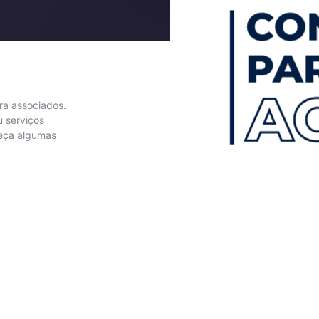
ra associados.
u serviços
heça algumas