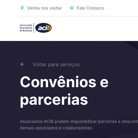
Venha nos visitar
Fale Conosco
Voltar para serviços
Convênios e
parcerias
Associados ACIB podem disponibilizar parcerias e descont
demais associados e colaboradores.