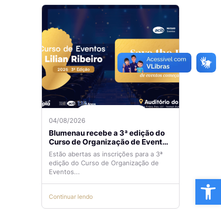
04/08/2026
Blumenau recebe a 3ª edição do
Curso de Organização de Eventos
Lilian Ribeiro
Estão abertas as inscrições para a 3ª
edição do Curso de Organização de
Eventos...
Ba
Continuar lendo