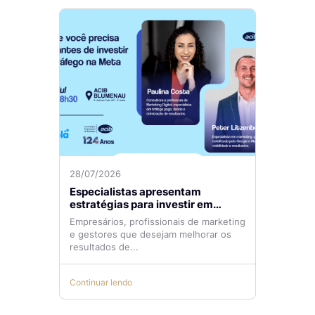
28/07/2026
Especialistas apresentam
estratégias para investir em
tráfego pago com mais eficiência
Empresários, profissionais de marketing
e gestores que desejam melhorar os
resultados de...
Continuar lendo