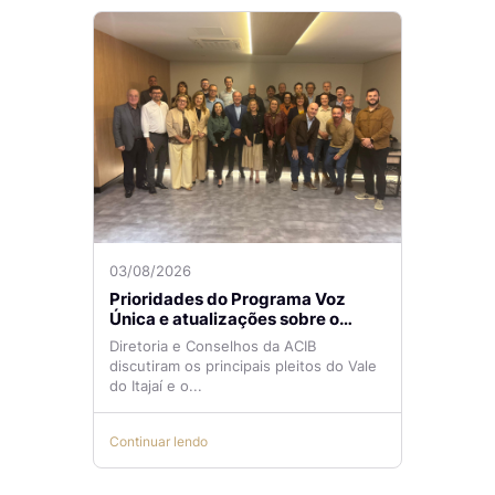
03/08/2026
Prioridades do Programa Voz
Única e atualizações sobre o
Aeroporto de Navegantes são
Diretoria e Conselhos da ACIB
temas de reunião na ACIB
discutiram os principais pleitos do Vale
do Itajaí e o...
Continuar lendo