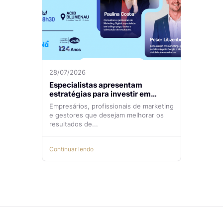
28/07/2026
Especialistas apresentam
estratégias para investir em
tráfego pago com mais eficiência
Empresários, profissionais de marketing
e gestores que desejam melhorar os
resultados de...
Continuar lendo