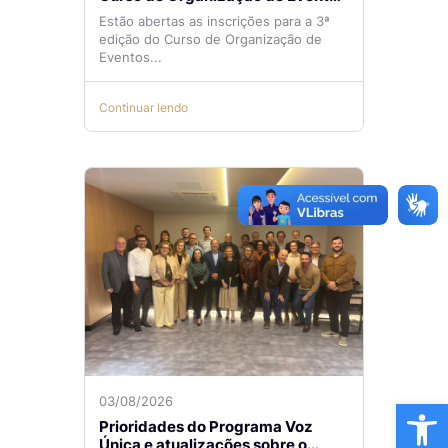
Lilian Ribeiro
Estão abertas as inscrições para a 3ª
edição do Curso de Organização de
Eventos...
Continuar lendo
Ba
03/08/2026
Prioridades do Programa Voz
Única e atualizações sobre o