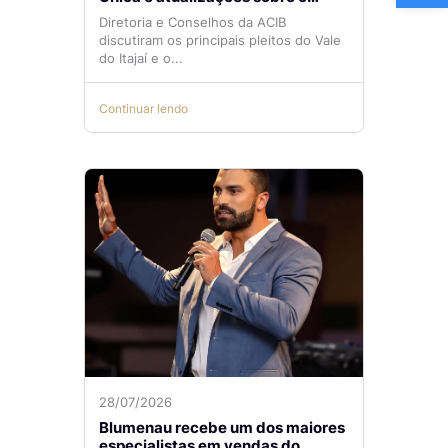
Aeroporto de Navegantes são
Diretoria e Conselhos da ACIB
temas de reunião na ACIB
discutiram os principais pleitos do Vale
do Itajaí e o...
Continuar lendo
28/07/2026
Blumenau recebe um dos maiores
especialistas em vendas do