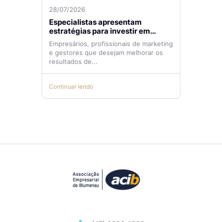
28/07/2026
Especialistas apresentam
estratégias para investir em
tráfego pago com mais eficiência
Empresários, profissionais de marketing
e gestores que desejam melhorar os
resultados de...
Continuar lendo