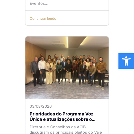
Eventos...
Continuar lendo
Ba
03/08/2026
Prioridades do Programa Voz
Única e atualizações sobre o
Aeroporto de Navegantes são
Diretoria e Conselhos da ACIB
temas de reunião na ACIB
discutiram os principais pleitos do Vale