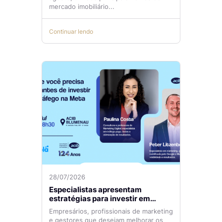
mercado imobiliário...
Continuar lendo
28/07/2026
Especialistas apresentam
estratégias para investir em
tráfego pago com mais eficiência
Empresários, profissionais de marketing
e gestores que desejam melhorar os