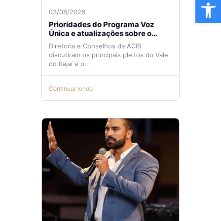
Ba
03/08/2026
Prioridades do Programa Voz
Única e atualizações sobre o
Aeroporto de Navegantes são
Diretoria e Conselhos da ACIB
temas de reunião na ACIB
discutiram os principais pleitos do Vale
do Itajaí e o...
Continuar lendo