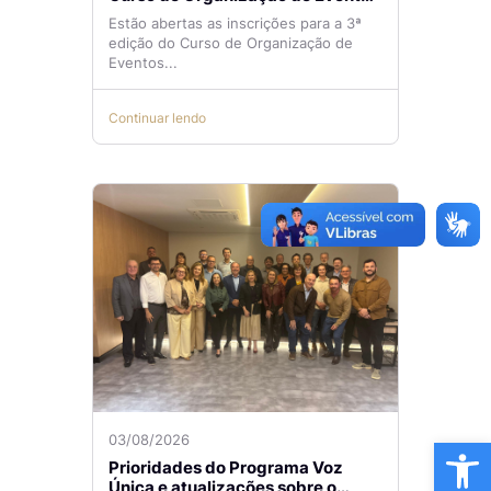
Lilian Ribeiro
Estão abertas as inscrições para a 3ª
edição do Curso de Organização de
Eventos...
Continuar lendo
Ba
03/08/2026
Prioridades do Programa Voz
Única e atualizações sobre o