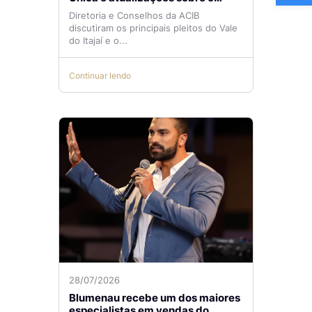
Aeroporto de Navegantes são
Diretoria e Conselhos da ACIB
temas de reunião na ACIB
discutiram os principais pleitos do Vale
do Itajaí e o...
Continuar lendo
28/07/2026
Blumenau recebe um dos maiores
especialistas em vendas do