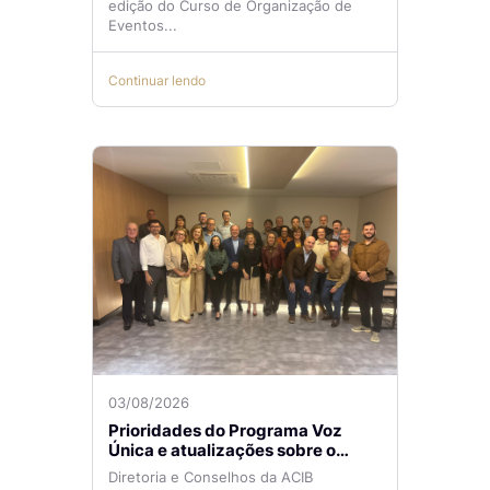
edição do Curso de Organização de
Eventos...
Continuar lendo
03/08/2026
Prioridades do Programa Voz
Única e atualizações sobre o
Aeroporto de Navegantes são
Diretoria e Conselhos da ACIB
temas de reunião na ACIB