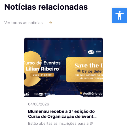
Notícias relacionadas
Ba
Ver todas as notícias
04/08/2026
Blumenau recebe a 3ª edição do
Curso de Organização de Eventos
Lilian Ribeiro
Estão abertas as inscrições para a 3ª