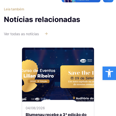
Leia também
Notícias relacionadas
Ver todas as notícias
Ba
04/08/2026
Blumenau recebe a 3ª edição do