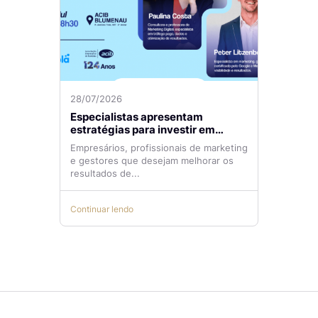
28/07/2026
Especialistas apresentam
estratégias para investir em
tráfego pago com mais eficiência
Empresários, profissionais de marketing
e gestores que desejam melhorar os
resultados de...
Continuar lendo