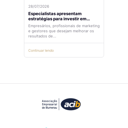
28/07/2026
Especialistas apresentam
estratégias para investir em
tráfego pago com mais eficiência
Empresários, profissionais de marketing
e gestores que desejam melhorar os
resultados de...
Continuar lendo