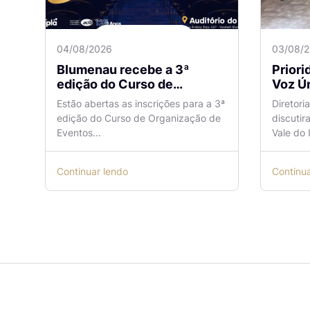
04/08/2026
03/08/
Blumenau recebe a 3ª
Prior
edição do Curso de
Voz Ún
Organização de Eventos
sobre
Estão abertas as inscrições para a 3ª
Diretori
Lilian Ribeiro
Naveg
edição do Curso de Organização de
discutir
reuni
Eventos...
Vale do I
Continuar lendo
Continu