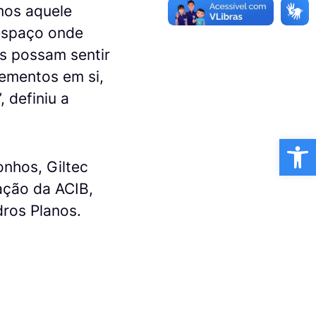
mos aquele
 espaço onde
s possam sentir
lementos em si,
 definiu a
Ba
onhos, Giltec
ação da ACIB,
dros Planos.