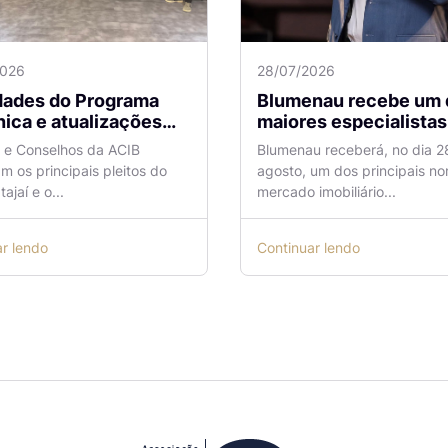
2026
28/07/2026
idades do Programa
Blumenau recebe um 
ica e atualizações
maiores especialistas e
 o Aeroporto de
vendas do mercado
a e Conselhos da ACIB
Blumenau receberá, no dia 2
antes são temas de
imobiliário
am os principais pleitos do
agosto, um dos principais n
ão na ACIB
tajaí e o...
mercado imobiliário...
ar lendo
Continuar lendo