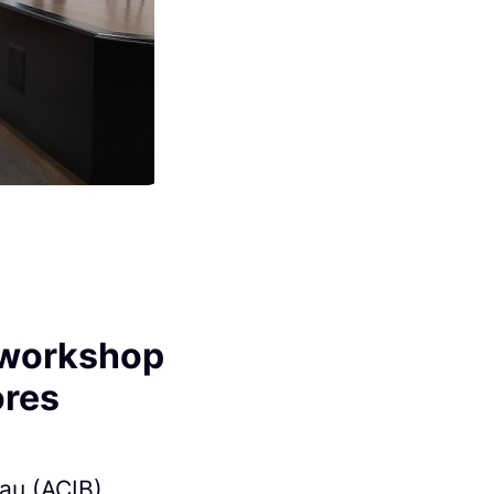
 workshop
ores
au (ACIB)