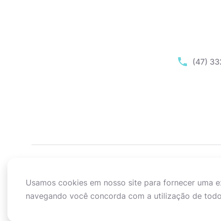
(47) 3
Usamos cookies em nosso site para fornecer uma exp
navegando você concorda com a utilização de todo
ACIB - Associação Empresarial de Blumenau © Todos os d