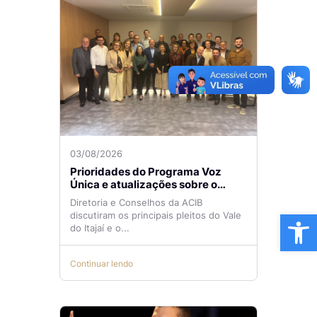
03/08/2026
Prioridades do Programa Voz
Única e atualizações sobre o
Aeroporto de Navegantes são
Diretoria e Conselhos da ACIB
temas de reunião na ACIB
Ba
discutiram os principais pleitos do Vale
do Itajaí e o...
Continuar lendo