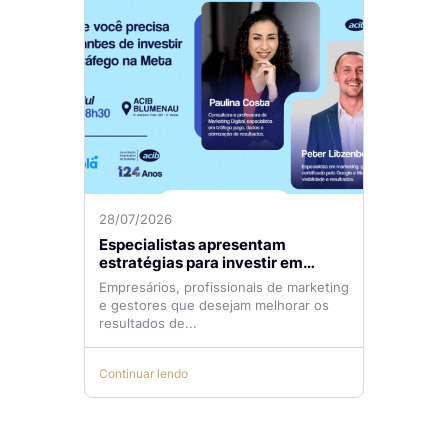
28/07/2026
Especialistas apresentam
estratégias para investir em
tráfego pago com mais eficiência
Empresários, profissionais de marketing
e gestores que desejam melhorar os
resultados de...
Continuar lendo