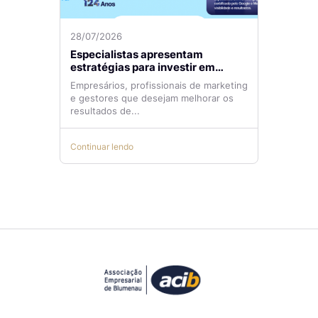
28/07/2026
Especialistas apresentam
estratégias para investir em
tráfego pago com mais eficiência
Empresários, profissionais de marketing
e gestores que desejam melhorar os
resultados de...
Continuar lendo