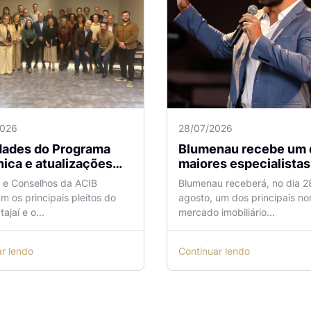
2026
28/07/2026
idades do Programa
Blumenau recebe um 
ica e atualizações
maiores especialistas e
 o Aeroporto de
vendas do mercado
a e Conselhos da ACIB
Blumenau receberá, no dia 2
antes são temas de
imobiliário
am os principais pleitos do
agosto, um dos principais n
ão na ACIB
tajaí e o...
mercado imobiliário...
ar lendo
Continuar lendo