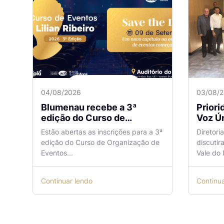
04/08/2026
03/08/
Blumenau recebe a 3ª
Prior
edição do Curso de
Voz Ún
Organização de Eventos
sobre
Estão abertas as inscrições para a 3ª
Diretori
Lilian Ribeiro
Naveg
edição do Curso de Organização de
discutir
reuni
Eventos...
Vale do I
Continuar lendo
Continu