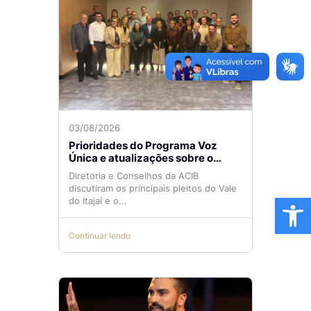
03/08/2026
Prioridades do Programa Voz
Única e atualizações sobre o
Aeroporto de Navegantes são
Diretoria e Conselhos da ACIB
temas de reunião na ACIB
discutiram os principais pleitos do Vale
Ba
do Itajaí e o...
Continuar lendo