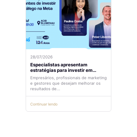
28/07/2026
Especialistas apresentam
estratégias para investir em
tráfego pago com mais eficiência
Empresários, profissionais de marketing
e gestores que desejam melhorar os
resultados de...
Continuar lendo