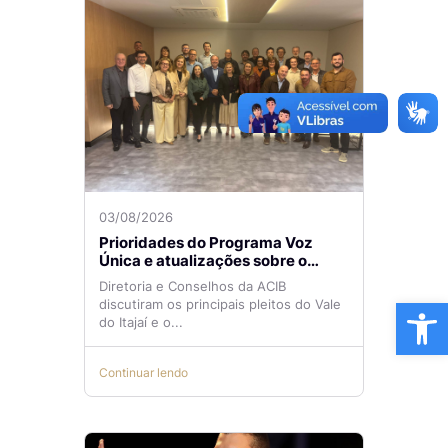
03/08/2026
Prioridades do Programa Voz
Única e atualizações sobre o
Aeroporto de Navegantes são
Diretoria e Conselhos da ACIB
temas de reunião na ACIB
Ba
discutiram os principais pleitos do Vale
do Itajaí e o...
Continuar lendo