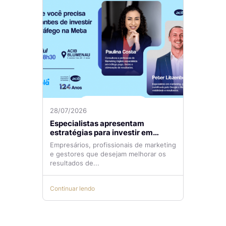
28/07/2026
Especialistas apresentam
estratégias para investir em
tráfego pago com mais eficiência
Empresários, profissionais de marketing
e gestores que desejam melhorar os
resultados de...
Continuar lendo