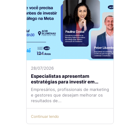
28/07/2026
Especialistas apresentam
estratégias para investir em
tráfego pago com mais eficiência
Empresários, profissionais de marketing
e gestores que desejam melhorar os
resultados de...
Continuar lendo