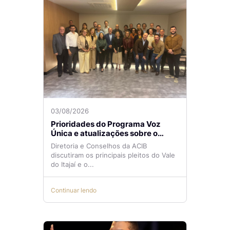
03/08/2026
Prioridades do Programa Voz
Única e atualizações sobre o
Aeroporto de Navegantes são
Diretoria e Conselhos da ACIB
temas de reunião na ACIB
discutiram os principais pleitos do Vale
do Itajaí e o...
Continuar lendo