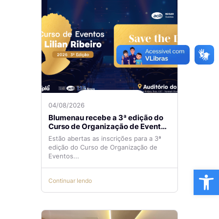
04/08/2026
Blumenau recebe a 3ª edição do
Curso de Organização de Eventos
Lilian Ribeiro
Estão abertas as inscrições para a 3ª
edição do Curso de Organização de
Eventos...
Ba
Continuar lendo